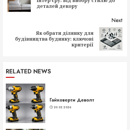
інтер’єру: від вибору стилю до
pos
деталей декору
Next
Як обрати ділянку для
Next
будівництва будинку: ключові
post:
критерії
RELATED NEWS
Гайковерти Деволт
20.02.2026