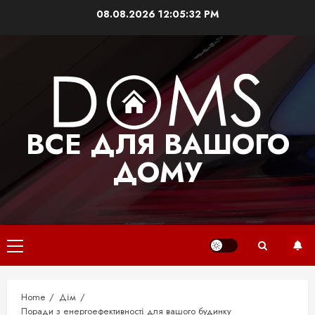
Skip
08.08.2026
12:05:33 PM
to
content
ВСЕ ДЛЯ ВАШОГО
ДОМУ
Primary
Menu
Home
Дім
Поради з енергоефективності для вашого будинку