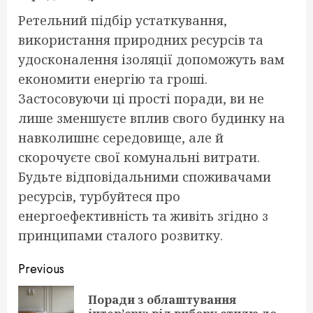
Ретельний підбір устаткування,
використання природних ресурсів та
удосконалення ізоляції допоможуть вам
економити енергію та гроші.
Застосовуючи ці прості поради, ви не
лише зменшуєте вплив свого будинку на
навколишнє середовище, але й
скорочуєте свої комунальні витрати.
Будьте відповідальними споживачами
ресурсів, турбуйтеся про
енергоефективність та живіть згідно з
принципами сталого розвитку.
Continue
Previous
Reading
Поради з облаштування
Pre