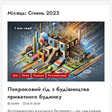
Місяць:
Січень 2023
1 min read
Дім
Нове
Поради
Рекомендації
Покроковий гід з будівництва
приватного будинку
ADMIN
06.01.2023
Будівництво власного будинку – це завдання,