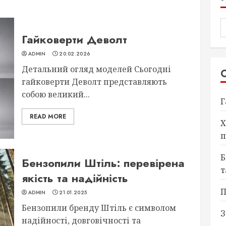
Гайковерти Деволт
ADMIN
20.02.2026
Детальний огляд моделей Сьогодні
гайковерти Деволт представляють
собою великий...
Г
READ MORE
Х
п
Б
Бензопили Штіль: перевірена
т
якість та надійність
П
ADMIN
21.01.2025
Бензопили бренду Штіль є символом
З
надійності, довговічності та