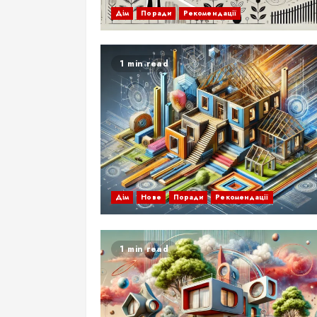
Дім
Поради
Рекомендації
1 min read
Дім
Нове
Поради
Рекомендації
1 min read