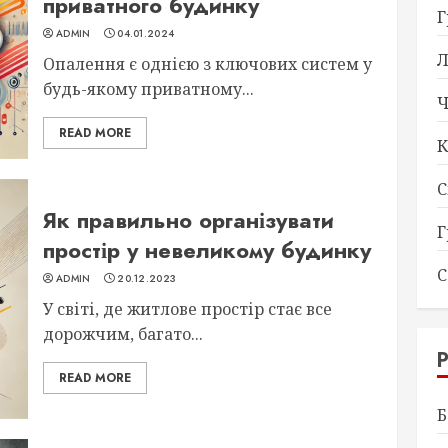
приватного будинку
Г
ADMIN
04.01.2024
Л
Опалення є однією з ключових систем у
будь-якому приватному...
Ч
READ MORE
К
С
Як правильно організувати
Г
простір у невеликому будинку
С
ADMIN
20.12.2023
У світі, де житлове простір стає все
дорожчим, багато...
READ MORE
Б