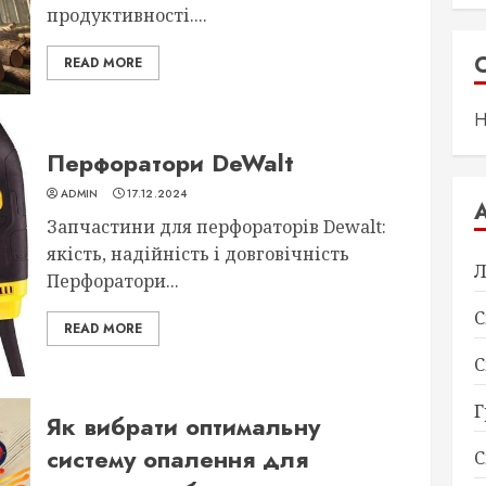
продуктивності....
READ MORE
Н
Перфоратори DeWalt
ADMIN
17.12.2024
Запчастини для перфораторів Dewalt:
якість, надійність і довговічність
Л
Перфоратори...
С
READ MORE
С
Г
Як вибрати оптимальну
систему опалення для
С