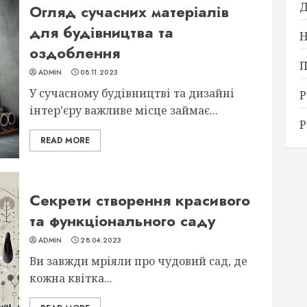
Д
Огляд сучасних матеріалів
для будівництва та
Н
оздоблення
П
ADMIN
08.11.2023
У сучасному будівництві та дизайні
Р
інтер’єру важливе місце займає...
Р
READ MORE
Секрети створення красивого
та функціонального саду
ADMIN
28.04.2023
Ви завжди мріяли про чудовий сад, де
кожна квітка...