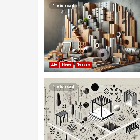
1 min read
Дім
Нове
Поради
1 min read