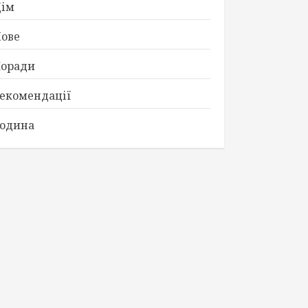
ім
ове
оради
екомендації
одина